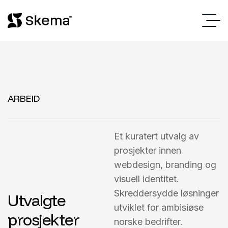
ARBEID
Et kuratert utvalg av
prosjekter innen
webdesign, branding og
visuell identitet.
Skreddersydde løsninger
U
t
v
a
l
g
t
e
utviklet for ambisiøse
p
r
o
s
j
e
k
t
e
r
norske bedrifter.