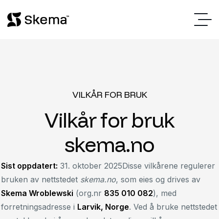
VILKÅR FOR BRUK
V
i
l
k
å
r
f
o
r
b
r
u
k
s
k
e
m
a
.
n
o
Sist oppdatert:
31. oktober 2025Disse vilkårene regulerer
bruken av nettstedet
skema.no
, som eies og drives av
Skema Wroblewski
(org.nr
835 010 082
), med
forretningsadresse i
Larvik, Norge
. Ved å bruke nettstedet